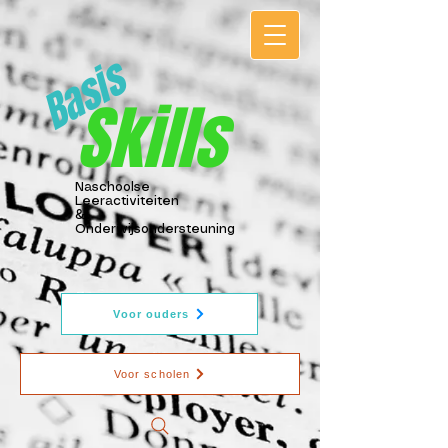
Basis
Skills
Naschoolse
Leeractiviteiten
&
Onderwijsondersteuning
Voor ouders
Voor scholen