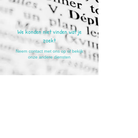
We konden niet vinden wat je
zoekt
Neem contact met ons op of bekijk
onze andere diensten
Over ons
Leer- en Ontwikkelmiddagen
Wie wij zijn en wat wij
Onderwijsondersteuning
Rots &
doen
Doel en Missie
Watertrainingen
Onze Tarieven
Kookactiviteiten
Waarom kiezen voor Basis Skills?
Happy Skills days