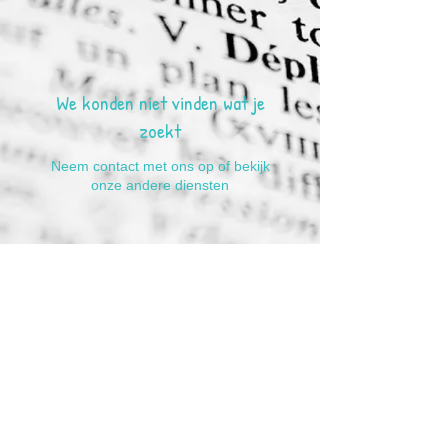
We konden niet vinden wat je
zoekt
Neem contact met ons op of bekijk
onze andere diensten
Over ons
Leer- en Ontwikkelmiddagen
Wie wij zijn en wat wij
Onderwijsondersteuning
Rots &
doen
Doel en Missie
Watertrainingen
Onze Tarieven
Kookactiviteiten
Waarom kiezen voor Basis Skills?
Happy Skills days