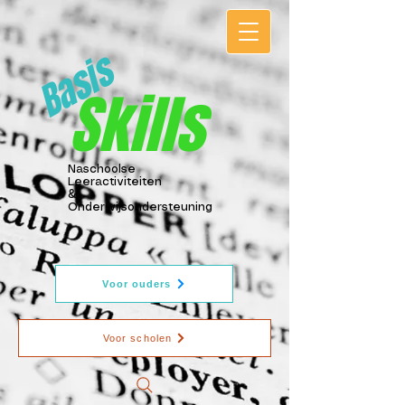
Basis
Skills
Naschoolse
Leeractiviteiten
&
Onderwijsondersteuning
Voor ouders
Voor scholen