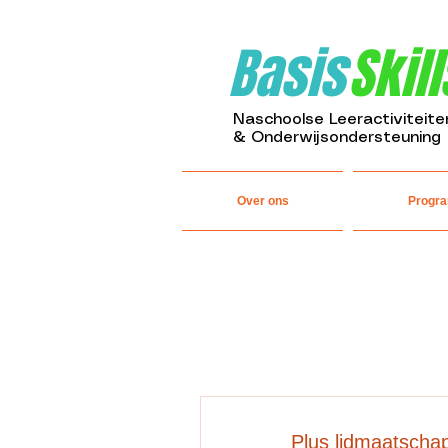
Basis
Skill
Naschoolse Leeractiviteite
& Onderwijsondersteuning
Over ons
Progra
Plus lidmaatschap