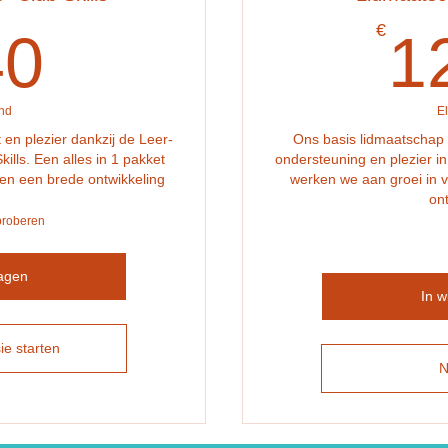
140€
€
40
1
nd
E
 en plezier dankzij de Leer-
Ons basis lidmaatschap 
ills. Een alles in 1 pakket
ondersteuning en plezier in
 en een brede ontwikkeling
werken we aan groei in 
ont
proberen
agen
In 
ie starten
N