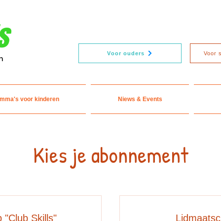
s
Voor ouders
Voor 
n
mma's voor kinderen
Niews & Events
Kies je abonnement
 "Club Skills"
Lidmaatsch