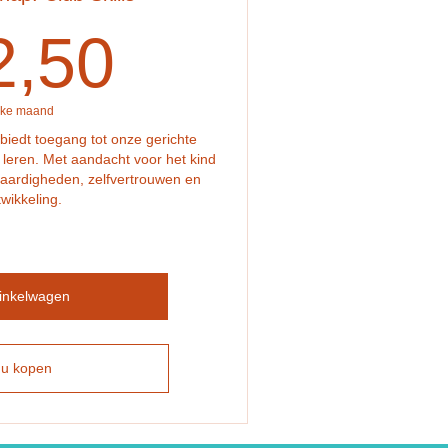
12,50€
2,50
lke maand
biedt toegang tot onze gerichte
 leren. Met aandacht voor het kind
vaardigheden, zelfvertrouwen en
wikkeling.
winkelwagen
u kopen